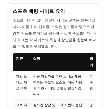
스포츠 베팅 사이트 요약
스포츠 베팅에 있어 안전한 사이트 선택은 필수적입
니다. 이를 위해 신뢰할 수 있는 정보를 바탕으로 다
양한 지표를 분석하고 평가하는 것이 중요합니다. 아
래의 표는 각 사이트의 특성과 장단점을 한눈에 비교
할 수 있도록 구성했습니다.
지표
설명
평
가
가입 보
신규 가입자를 위한 보너스 제공
우
너스 제
여부는 중요한 요소로, 이는 사용
수
공 여부
자의 초기 베팅 경험을 향상시킵
함
니다.
고객 지
실시간 상담 및 고객 지원의 응답
양