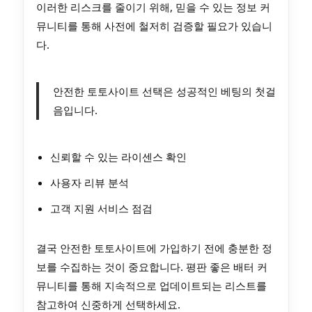
이러한 리스크를 줄이기 위해, 믿을 수 있는 정보 커
뮤니티를 통해 사전에 철저히 검증할 필요가 있습니
다.
안전한 토토사이트 선택은 성공적인 베팅의 첫걸
음입니다.
신뢰할 수 있는 라이센스 확인
사용자 리뷰 분석
고객 지원 서비스 점검
결국 안전한 토토사이트에 가입하기 전에 충분한 정
보를 수집하는 것이 중요합니다. 평판 좋은 배터 커
뮤니티를 통해 지속적으로 업데이트되는 리스트를
참고하여 신중하게 선택하세요.