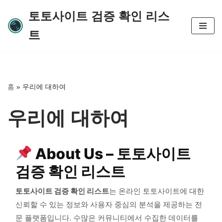
토토사이트 검증 확인 리스
콘
트
텐
츠
로
건
너
홈
»
우리에 대하여
뛰
기
우리에 대하여
About Us – 토토사이트
검증 확인 리스트
토토사이트 검증 확인 리스트
는 온라인 토토사이트에 대한
신뢰할 수 있는 정보와 사용자 중심의 분석을 제공하는 전
문 플랫폼입니다. 수많은 커뮤니티에서 수집한 데이터를