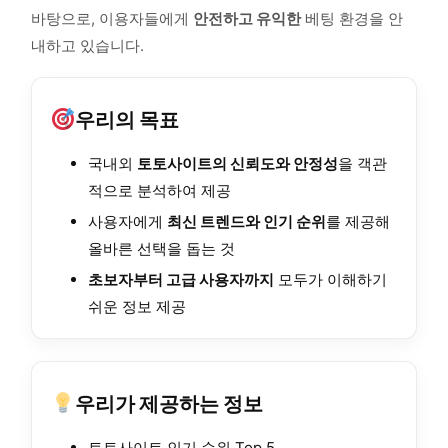
바탕으로, 이용자들에게
안전하고 유익한
베팅 환경을 안
내하고 있습니다.
우리의 목표
국내외
토토사이트의 신뢰도와 안정성
을 객관
적으로 분석하여 제공
사용자에게
최신 트렌드와 인기 순위
를 제공해
올바른 선택을 돕는 것
초보자부터 고급 사용자까지
모두가 이해하기
쉬운 정보 제공
우리가 제공하는 정보
토토사이트 인기 순위 Top 5