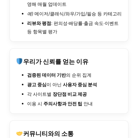
영해 매월 업데이트
예)
메이저/클래식/와우/가입/필승 등 카테고리
리뷰와 평점
: 편의성·배당률·출금 속도·이벤트
등 항목별 평가
우리가 신뢰를 얻는 이유
검증된 데이터 기반
의 순위 집계
광고 중심
이 아닌
사용자 중심 분석
각 사이트별
장단점 비교 제공
이용 시
주의사항과 안전 팁
안내
커뮤니티와의 소통